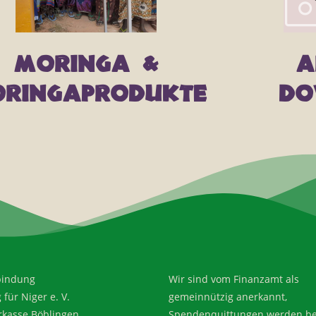
Moringa &
A
ringaprodukte
Do
bindung
Wir sind vom Finanzamt als
für Niger e. V.
gemeinnützig anerkannt,
rkasse Böblingen
Spendenquittungen werden be