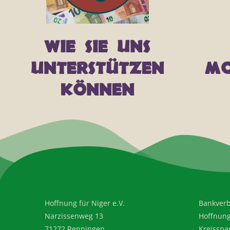
Wie Sie uns
unterstützen
Mo
können
Hoffnung für Niger e.V.
Bankver
Narzissenweg 13
Hoffnung 
71272 Renningen
Kreisspa