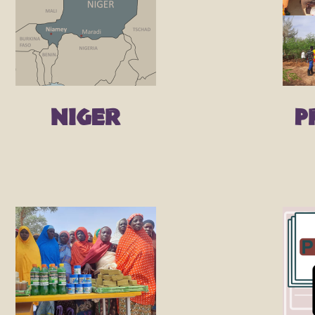
Niger
P